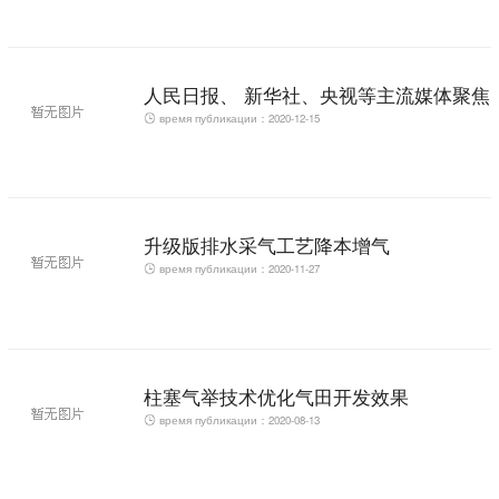
人民日报、 新华社、央视等主流媒体聚焦
время публикации：2020-12-15
报道西南油气田公司建成300亿战略大气
区
升级版排水采气工艺降本增气
время публикации：2020-11-27
柱塞气举技术优化气田开发效果
время публикации：2020-08-13