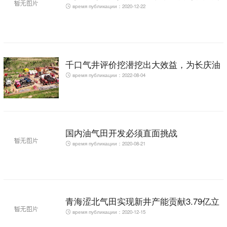
время публикации：2020-12-22
塑未来
千口气井评价挖潜挖出大效益，为长庆油
время публикации：2022-08-04
田冬季保供增添底气！
国内油气田开发必须直面挑战
время публикации：2020-08-21
青海涩北气田实现新井产能贡献3.79亿立
время публикации：2020-12-15
方米